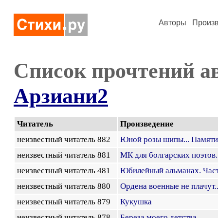
Авторы
Произ
Список прочтений а
Арзиани2
Читатель
Произведение
неизвестный читатель 882
Юной розы шипы... Памят
неизвестный читатель 881
МК для болгарских поэтов
неизвестный читатель 481
Юбилейный альманах. Част
неизвестный читатель 880
Ордена военные не плачут..
неизвестный читатель 879
Кукушка
неизвестный читатель 878
Береза моего детства