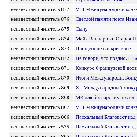
неизвестный читатель 877
VIII Международный конк
неизвестный читатель 876
Светлой памяти поэта Ива
неизвестный читатель 875
Сыну
неизвестный читатель 874
Майя Вапцарова. Старая П
неизвестный читатель 873
Прощённое воскресенье
неизвестный читатель 872
Не говори, что поздно. Г. 
неизвестный читатель 871
Конкурс Французской поэз
неизвестный читатель 870
Итоги Международн. Конк
неизвестный читатель 869
X - Международный конкур
неизвестный читатель 868
МК для болгарских поэтов
неизвестный читатель 867
VIII Международный конк
неизвестный читатель 866
Пасхальный Благовест на
неизвестный читатель 575
Пасхальный Благовест на
неизвестный читатель 865
Пасхальный Благовест на