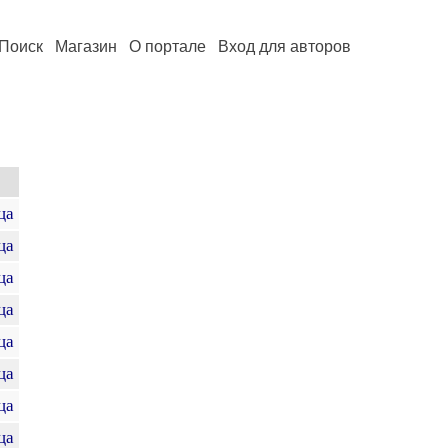
Поиск
Магазин
О портале
Вход для авторов
ца
ца
ца
ца
ца
ца
ца
ца