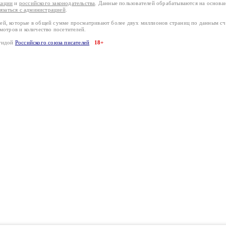
кации
и
российского законодательства
. Данные пользователей обрабатываются на основ
вязаться с администрацией
.
лей, которые в общей сумме просматривают более двух миллионов страниц по данным с
смотров и количество посетителей.
эгидой
Российского союза писателей
18+