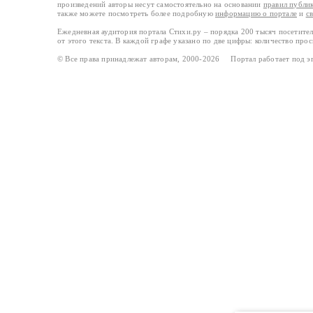
произведений авторы несут самостоятельно на основании
правил публи
также можете посмотреть более подробную
информацию о портале
и
с
Ежедневная аудитория портала Стихи.ру – порядка 200 тысяч посетите
от этого текста. В каждой графе указано по две цифры: количество про
© Все права принадлежат авторам, 2000-2026 Портал работает под 