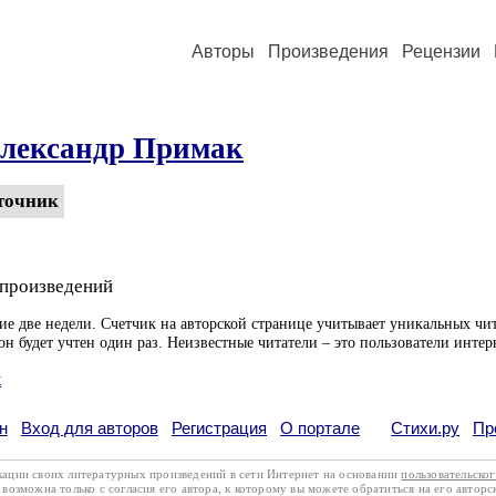
Авторы
Произведения
Рецензии
лександр Примак
точник
 произведений
ие две недели. Счетчик на авторской странице учитывает уникальных чит
он будет учтен один раз. Неизвестные читатели – это пользователи интер
к
н
Вход для авторов
Регистрация
О портале
Стихи.ру
Пр
кации своих литературных произведений в сети Интернет на основании
пользовательско
возможна только с согласия его автора, к которому вы можете обратиться на его авторс