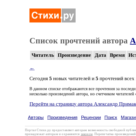
Список прочтений автора
А
Читатель
Произведение
Дата
Время
Ис
←
Сегодня
5
новых читателей и
5
прочтений всех
В данном списке отображаются все прочтения за последн
несколько произведений автора, но счетчиком читателей 
Перейти на страницу автора Александр Прима
Авторы
Произведения
Рецензии
Поиск
Магази
Портал Стихи.ру предоставляет авторам возможность свободной публи
принадлежат авторам и охраняются
законом
. Перепечатка произведений 