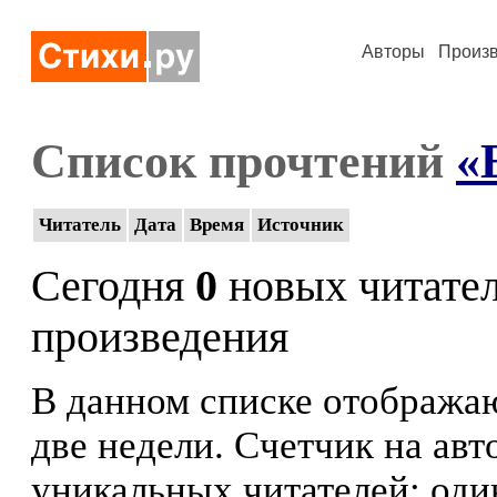
Авторы
Произ
Список прочтений
«
Читатель
Дата
Время
Источник
Сегодня
0
новых читате
произведения
В данном списке отображаю
две недели. Счетчик на ав
уникальных читателей: оди