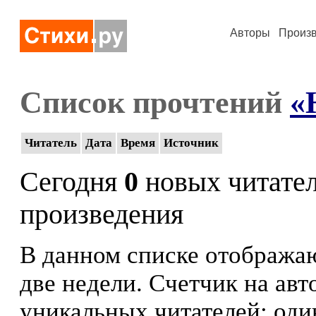
Авторы
Произ
Список прочтений
«
Читатель
Дата
Время
Источник
Сегодня
0
новых читате
произведения
В данном списке отображаю
две недели. Счетчик на ав
уникальных читателей: оди