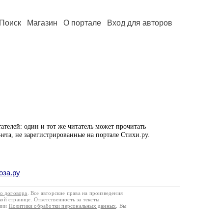
Поиск
Магазин
О портале
Вход для авторов
ателей: один и тот же читатель может прочитать
нета, не зарегистрированные на портале Стихи.ру.
оза.ру
го договора
. Все авторские права на произведения
кой странице. Ответственность за тексты
ании
Политики обработки персональных данных
. Вы