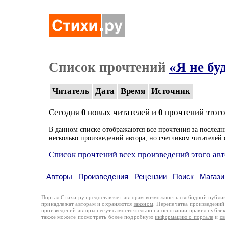
Список прочтений
«Я не бу
Читатель
Дата
Время
Источник
Сегодня
0
новых читателей и
0
прочтений этого
В данном списке отображаются все прочтения за последн
несколько произведений автора, но счетчиком читателей 
Список прочтений всех произведений этого ав
Авторы
Произведения
Рецензии
Поиск
Магази
Портал Стихи.ру предоставляет авторам возможность свободной публи
принадлежат авторам и охраняются
законом
. Перепечатка произведений 
произведений авторы несут самостоятельно на основании
правил публи
также можете посмотреть более подробную
информацию о портале
и
с