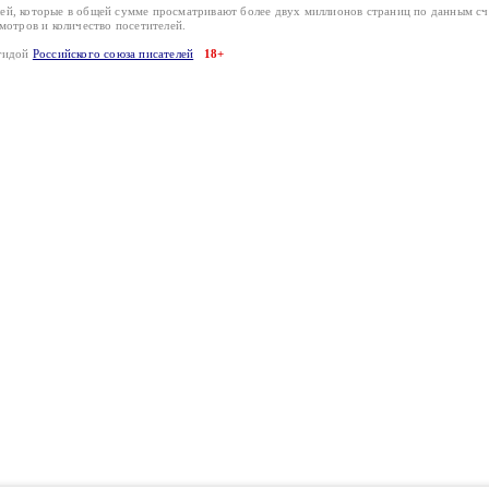
лей, которые в общей сумме просматривают более двух миллионов страниц по данным с
смотров и количество посетителей.
эгидой
Российского союза писателей
18+