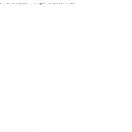
четчика посещаемости, который расположен справа