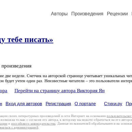
Авторы
Произведения
Рецензии
ду тебе писать»
 произведения
ие две недели. Счетчик на авторской странице учитывает уникальных чит
он будет учтен один раз. Неизвестные читатели – это пользователи интер
тора
Перейти на страницу автора Виктория Ян
н
Вход для авторов
Регистрация
О портале
Стихи.ру
Пр
кации своих литературных произведений в сети Интернет на основании
пользовательско
возможна только с согласия его автора, к которому вы можете обратиться на его авторс
кации
и
российского законодательства
. Данные пользователей обрабатываются на основ
вязаться с администрацией
.