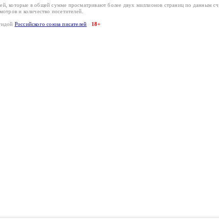
лей, которые в общей сумме просматривают более двух миллионов страниц по данным с
смотров и количество посетителей.
эгидой
Российского союза писателей
18+