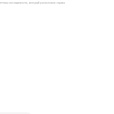
четчика посещаемости, который расположен справа