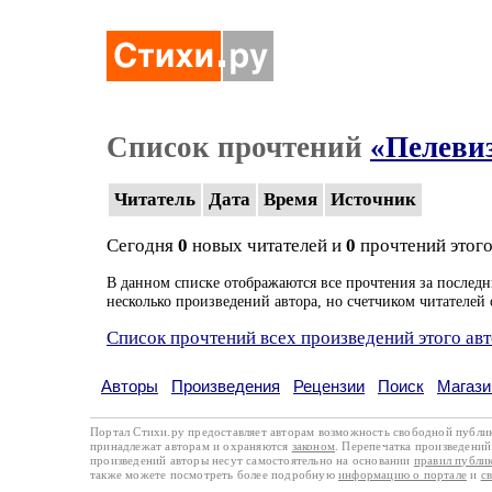
Список прочтений
«Пелеви
Читатель
Дата
Время
Источник
Сегодня
0
новых читателей и
0
прочтений этого
В данном списке отображаются все прочтения за последн
несколько произведений автора, но счетчиком читателей 
Список прочтений всех произведений этого ав
Авторы
Произведения
Рецензии
Поиск
Магази
Портал Стихи.ру предоставляет авторам возможность свободной публи
принадлежат авторам и охраняются
законом
. Перепечатка произведений 
произведений авторы несут самостоятельно на основании
правил публи
также можете посмотреть более подробную
информацию о портале
и
с