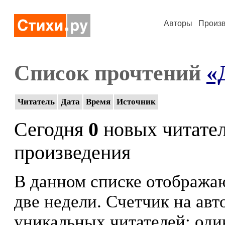
Авторы
Произ
Список прочтений
«
Читатель
Дата
Время
Источник
Сегодня
0
новых читате
произведения
В данном списке отображаю
две недели. Счетчик на ав
уникальных читателей: оди