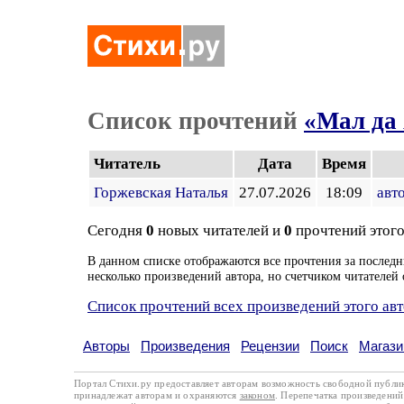
Список прочтений
«Мал да 
Читатель
Дата
Время
Горжевская Наталья
27.07.2026
18:09
авт
Сегодня
0
новых читателей и
0
прочтений этого
В данном списке отображаются все прочтения за последн
несколько произведений автора, но счетчиком читателей 
Список прочтений всех произведений этого ав
Авторы
Произведения
Рецензии
Поиск
Магази
Портал Стихи.ру предоставляет авторам возможность свободной публи
принадлежат авторам и охраняются
законом
. Перепечатка произведений 