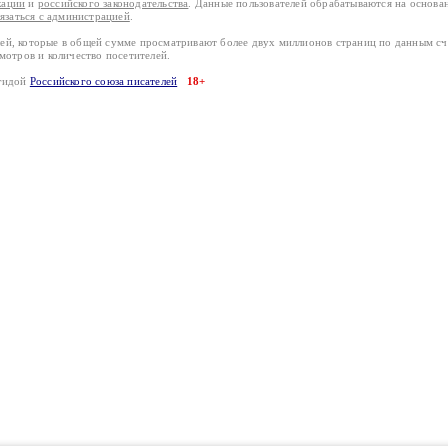
кации
и
российского законодательства
. Данные пользователей обрабатываются на основ
вязаться с администрацией
.
лей, которые в общей сумме просматривают более двух миллионов страниц по данным с
смотров и количество посетителей.
эгидой
Российского союза писателей
18+