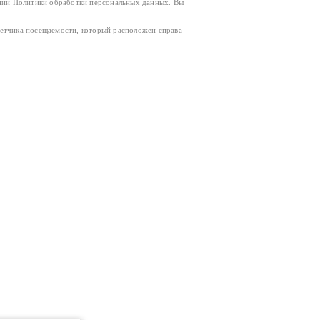
ании
Политики обработки персональных данных
. Вы
четчика посещаемости, который расположен справа