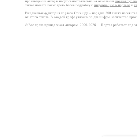
произведений авторы несут самостоятельно на основании
правил публи
также можете посмотреть более подробную
информацию о портале
и
с
Ежедневная аудитория портала Стихи.ру – порядка 200 тысяч посетите
от этого текста. В каждой графе указано по две цифры: количество про
© Все права принадлежат авторам, 2000-2026 Портал работает под 