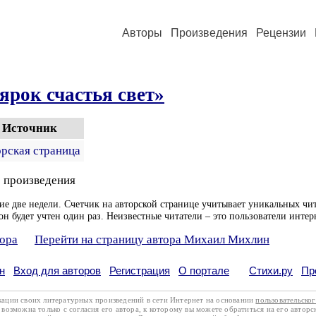
Авторы
Произведения
Рецензии
ярок счастья свет»
Источник
орская страница
 произведения
ие две недели. Счетчик на авторской странице учитывает уникальных чит
он будет учтен один раз. Неизвестные читатели – это пользователи интер
тора
Перейти на страницу автора Михаил Михлин
н
Вход для авторов
Регистрация
О портале
Стихи.ру
Пр
кации своих литературных произведений в сети Интернет на основании
пользовательско
возможна только с согласия его автора, к которому вы можете обратиться на его авторс