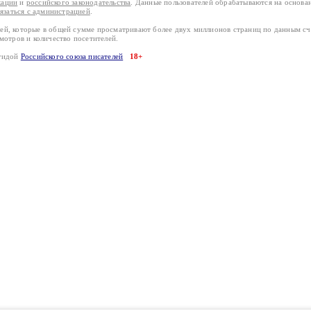
кации
и
российского законодательства
. Данные пользователей обрабатываются на основ
вязаться с администрацией
.
лей, которые в общей сумме просматривают более двух миллионов страниц по данным с
смотров и количество посетителей.
эгидой
Российского союза писателей
18+