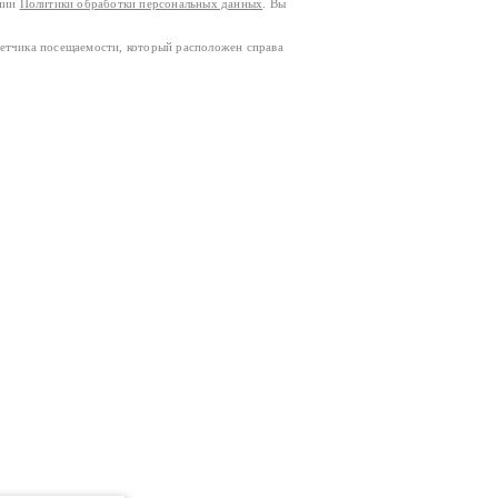
ании
Политики обработки персональных данных
. Вы
четчика посещаемости, который расположен справа