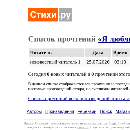
Список прочтений
«Я любл
Читатель
Дата
Время
неизвестный читатель 1
25.07.2026
03:13
Сегодня
0
новых читателей и
0
прочтений этого
В данном списке отображаются все прочтения за последн
несколько произведений автора, но счетчиком читателей 
Список прочтений всех произведений этого ав
Авторы
Произведения
Рецензии
Поиск
Магази
Портал Стихи.ру предоставляет авторам возможность свободной публи
принадлежат авторам и охраняются
законом
. Перепечатка произведений 