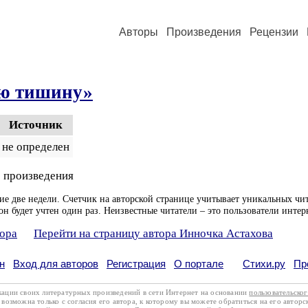
Авторы
Произведения
Рецензии
ю тишину»
Источник
не определен
 произведения
ие две недели. Счетчик на авторской странице учитывает уникальных чит
он будет учтен один раз. Неизвестные читатели – это пользователи интер
тора
Перейти на страницу автора Инночка Астахова
н
Вход для авторов
Регистрация
О портале
Стихи.ру
Пр
кации своих литературных произведений в сети Интернет на основании
пользовательско
возможна только с согласия его автора, к которому вы можете обратиться на его авторс