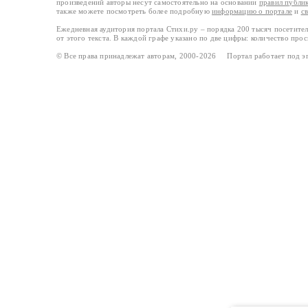
произведений авторы несут самостоятельно на основании
правил публи
также можете посмотреть более подробную
информацию о портале
и
с
Ежедневная аудитория портала Стихи.ру – порядка 200 тысяч посетите
от этого текста. В каждой графе указано по две цифры: количество про
© Все права принадлежат авторам, 2000-2026 Портал работает под 