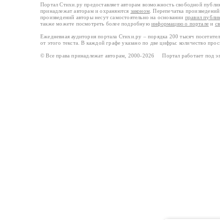
Портал Стихи.ру предоставляет авторам возможность свободной публи
принадлежат авторам и охраняются
законом
. Перепечатка произведений 
произведений авторы несут самостоятельно на основании
правил публи
также можете посмотреть более подробную
информацию о портале
и
с
Ежедневная аудитория портала Стихи.ру – порядка 200 тысяч посетите
от этого текста. В каждой графе указано по две цифры: количество про
© Все права принадлежат авторам, 2000-2026 Портал работает под 