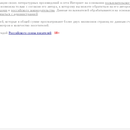
кации своих литературных произведений в сети Интернет на основании
пользовательско
возможна только с согласия его автора, к которому вы можете обратиться на его авторс
кации
и
российского законодательства
. Данные пользователей обрабатываются на основ
вязаться с администрацией
.
лей, которые в общей сумме просматривают более двух миллионов страниц по данным с
смотров и количество посетителей.
эгидой
Российского союза писателей
18+