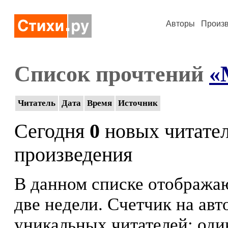
Авторы
Произ
Список прочтений
«
Читатель
Дата
Время
Источник
Сегодня
0
новых читате
произведения
В данном списке отображаю
две недели. Счетчик на ав
уникальных читателей: оди