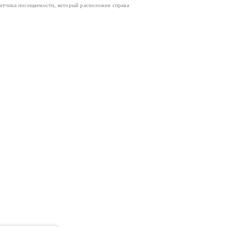
четчика посещаемости, который расположен справа