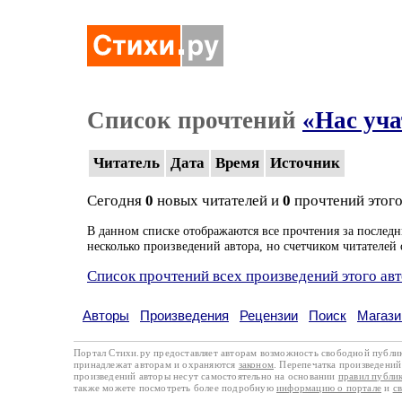
Список прочтений
«Нас уча
Читатель
Дата
Время
Источник
Сегодня
0
новых читателей и
0
прочтений этого
В данном списке отображаются все прочтения за последн
несколько произведений автора, но счетчиком читателей 
Список прочтений всех произведений этого ав
Авторы
Произведения
Рецензии
Поиск
Магази
Портал Стихи.ру предоставляет авторам возможность свободной публи
принадлежат авторам и охраняются
законом
. Перепечатка произведений 
произведений авторы несут самостоятельно на основании
правил публи
также можете посмотреть более подробную
информацию о портале
и
с