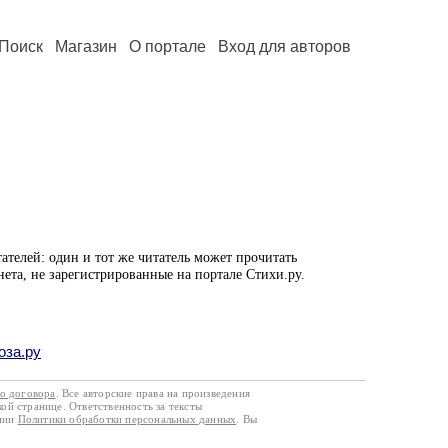
Поиск
Магазин
О портале
Вход для авторов
ателей: один и тот же читатель может прочитать
нета, не зарегистрированные на портале Стихи.ру.
оза.ру
го договора
. Все авторские права на произведения
кой странице. Ответственность за тексты
ании
Политики обработки персональных данных
. Вы