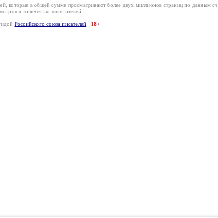
лей, которые в общей сумме просматривают более двух миллионов страниц по данным с
смотров и количество посетителей.
эгидой
Российского союза писателей
18+