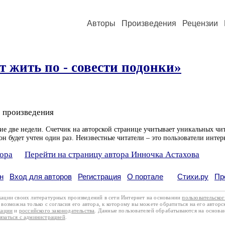
Авторы
Произведения
Рецензии
т жить по - совести подонки»
 произведения
ие две недели. Счетчик на авторской странице учитывает уникальных чит
он будет учтен один раз. Неизвестные читатели – это пользователи интер
тора
Перейти на страницу автора Инночка Астахова
н
Вход для авторов
Регистрация
О портале
Стихи.ру
Пр
кации своих литературных произведений в сети Интернет на основании
пользовательско
возможна только с согласия его автора, к которому вы можете обратиться на его авторс
кации
и
российского законодательства
. Данные пользователей обрабатываются на основ
вязаться с администрацией
.