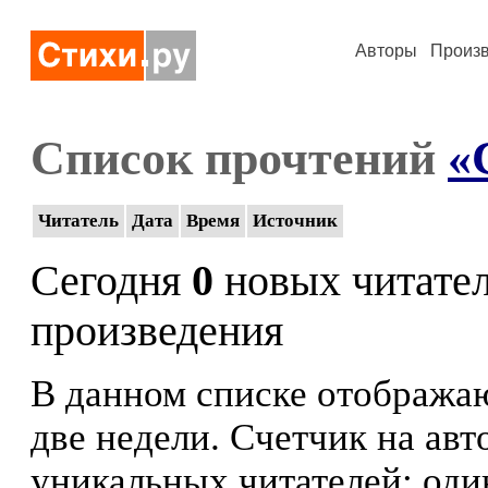
Авторы
Произ
Список прочтений
«
Читатель
Дата
Время
Источник
Сегодня
0
новых читате
произведения
В данном списке отображаю
две недели. Счетчик на ав
уникальных читателей: оди