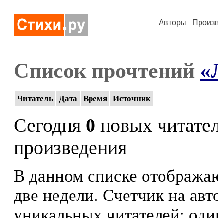
Авторы
Произ
Список прочтений
«
Читатель
Дата
Время
Источник
Сегодня
0
новых читате
произведения
В данном списке отображаю
две недели. Счетчик на ав
уникальных читателей: оди