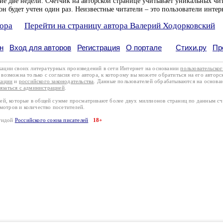
ие две недели. Счетчик на авторской странице учитывает уникальных чит
он будет учтен один раз. Неизвестные читатели – это пользователи интер
тора
Перейти на страницу автора Валерий Ходорковский
н
Вход для авторов
Регистрация
О портале
Стихи.ру
Пр
кации своих литературных произведений в сети Интернет на основании
пользовательско
возможна только с согласия его автора, к которому вы можете обратиться на его авторс
кации
и
российского законодательства
. Данные пользователей обрабатываются на основ
вязаться с администрацией
.
лей, которые в общей сумме просматривают более двух миллионов страниц по данным с
смотров и количество посетителей.
эгидой
Российского союза писателей
18+