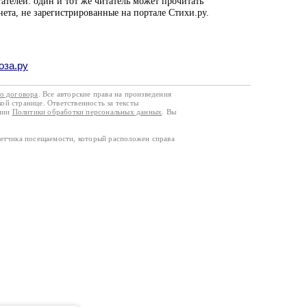
ателей: один и тот же читатель может прочитать
нета, не зарегистрированные на портале Стихи.ру.
оза.ру
го договора
. Все авторские права на произведения
кой странице. Ответственность за тексты
ании
Политики обработки персональных данных
. Вы
четчика посещаемости, который расположен справа