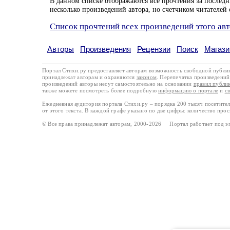
В данном списке отображаются все прочтения за последн
несколько произведений автора, но счетчиком читателей 
Список прочтений всех произведений этого ав
Авторы
Произведения
Рецензии
Поиск
Магази
Портал Стихи.ру предоставляет авторам возможность свободной публи
принадлежат авторам и охраняются
законом
. Перепечатка произведений 
произведений авторы несут самостоятельно на основании
правил публи
также можете посмотреть более подробную
информацию о портале
и
с
Ежедневная аудитория портала Стихи.ру – порядка 200 тысяч посетите
от этого текста. В каждой графе указано по две цифры: количество про
© Все права принадлежат авторам, 2000-2026 Портал работает под 