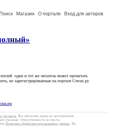
Поиск
Магазин
О портале
Вход для авторов
полный»
ателей: один и тот же читатель может прочитать
нета, не зарегистрированные на портале Стихи.ру.
оза.ру
го договора
. Все авторские права на произведения
кой странице. Ответственность за тексты
ании
Политики обработки персональных данных
. Вы