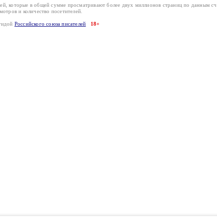
лей, которые в общей сумме просматривают более двух миллионов страниц по данным с
смотров и количество посетителей.
эгидой
Российского союза писателей
18+