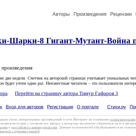
Авторы
Произведения
Рецензии
ки-Шарки-8 Гигант-Мутант-Война 
 произведения
ие две недели. Счетчик на авторской странице учитывает уникальных чит
он будет учтен один раз. Неизвестные читатели – это пользователи интер
тора
Перейти на страницу автора Тимур Гафаров 3
н
Вход для авторов
Регистрация
О портале
Стихи.ру
Пр
кации своих литературных произведений в сети Интернет на основании
пользовательско
возможна только с согласия его автора, к которому вы можете обратиться на его авторс
кации
и
российского законодательства
. Данные пользователей обрабатываются на основ
вязаться с администрацией
.