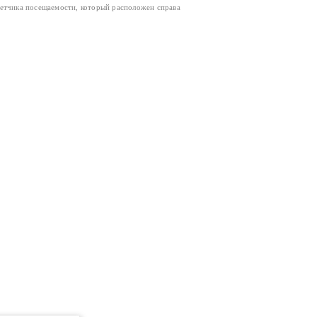
четчика посещаемости, который расположен справа