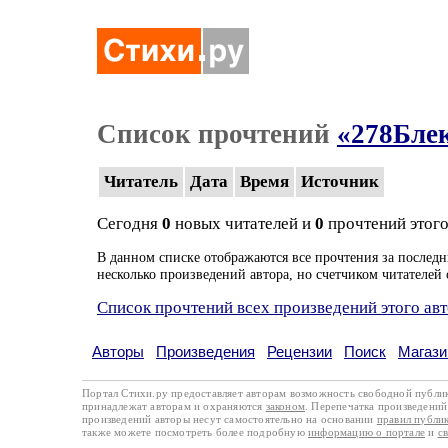
Список прочтений
«278Бле
Читатель
Дата
Время
Источник
Сегодня
0
новых читателей и
0
прочтений этого
В данном списке отображаются все прочтения за последн
несколько произведений автора, но счетчиком читателей 
Список прочтений всех произведений этого ав
Авторы
Произведения
Рецензии
Поиск
Магази
Портал Стихи.ру предоставляет авторам возможность свободной публи
принадлежат авторам и охраняются
законом
. Перепечатка произведений 
произведений авторы несут самостоятельно на основании
правил публи
также можете посмотреть более подробную
информацию о портале
и
с