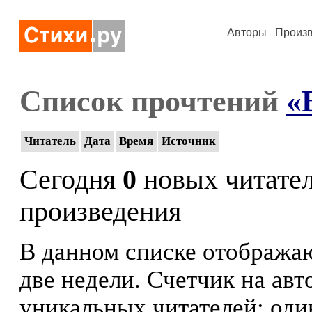
Авторы
Произ
Список прочтений
«
Читатель
Дата
Время
Источник
Сегодня
0
новых читате
произведения
В данном списке отображаю
две недели. Счетчик на ав
уникальных читателей: оди