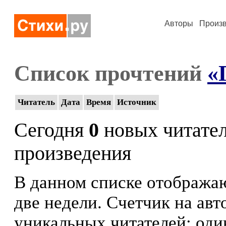
Авторы
Произ
Список прочтений
«
Читатель
Дата
Время
Источник
Сегодня
0
новых читате
произведения
В данном списке отображаю
две недели. Счетчик на ав
уникальных читателей: оди