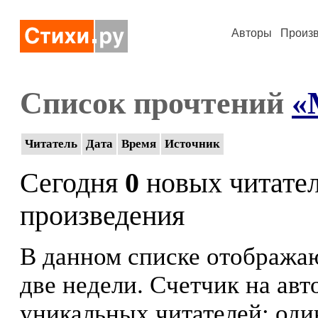
Авторы
Произ
Список прочтений
«
Читатель
Дата
Время
Источник
Сегодня
0
новых читате
произведения
В данном списке отображаю
две недели. Счетчик на ав
уникальных читателей: оди