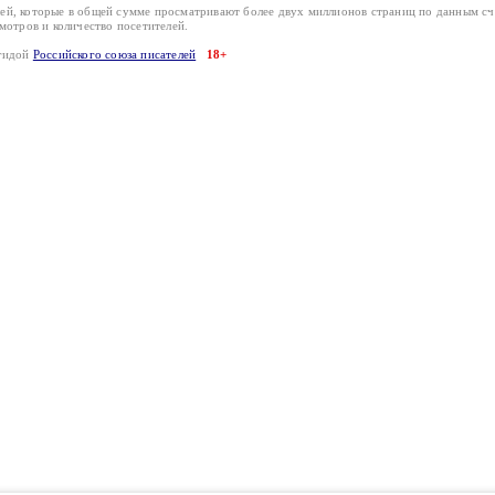
лей, которые в общей сумме просматривают более двух миллионов страниц по данным с
смотров и количество посетителей.
эгидой
Российского союза писателей
18+