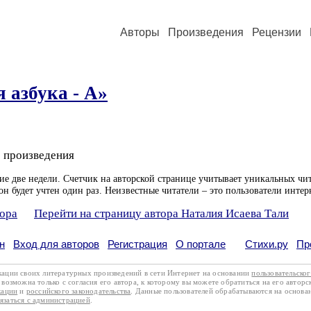
Авторы
Произведения
Рецензии
 азбука - А»
 произведения
ие две недели. Счетчик на авторской странице учитывает уникальных чит
он будет учтен один раз. Неизвестные читатели – это пользователи интер
тора
Перейти на страницу автора Наталия Исаева Тали
н
Вход для авторов
Регистрация
О портале
Стихи.ру
Пр
кации своих литературных произведений в сети Интернет на основании
пользовательско
возможна только с согласия его автора, к которому вы можете обратиться на его авторс
кации
и
российского законодательства
. Данные пользователей обрабатываются на основ
вязаться с администрацией
.