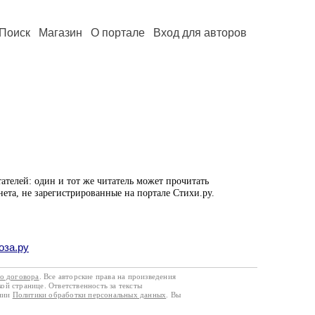
Поиск
Магазин
О портале
Вход для авторов
ателей: один и тот же читатель может прочитать
нета, не зарегистрированные на портале Стихи.ру.
оза.ру
го договора
. Все авторские права на произведения
кой странице. Ответственность за тексты
ании
Политики обработки персональных данных
. Вы