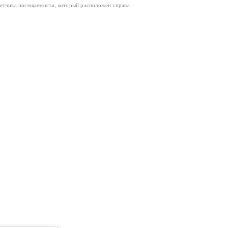
четчика посещаемости, который расположен справа