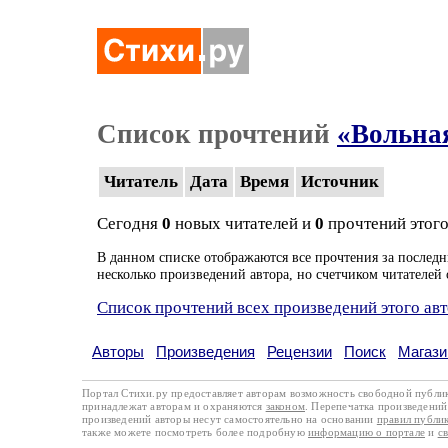
Список прочтений
«Вольная
Читатель
Дата
Время
Источник
Сегодня
0
новых читателей и
0
прочтений этого
В данном списке отображаются все прочтения за последн
несколько произведений автора, но счетчиком читателей 
Список прочтений всех произведений этого ав
Авторы
Произведения
Рецензии
Поиск
Магази
Портал Стихи.ру предоставляет авторам возможность свободной публи
принадлежат авторам и охраняются
законом
. Перепечатка произведений 
произведений авторы несут самостоятельно на основании
правил публи
также можете посмотреть более подробную
информацию о портале
и
с