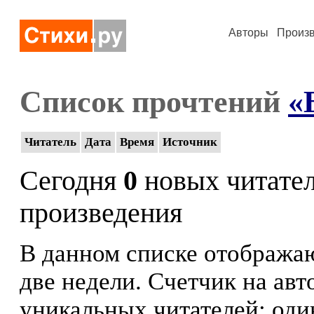
Авторы
Произ
Список прочтений
«
Читатель
Дата
Время
Источник
Сегодня
0
новых читате
произведения
В данном списке отображаю
две недели. Счетчик на ав
уникальных читателей: оди