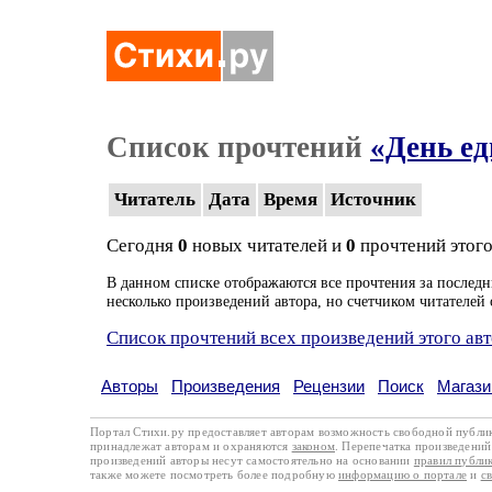
Список прочтений
«День ед
Читатель
Дата
Время
Источник
Сегодня
0
новых читателей и
0
прочтений этого
В данном списке отображаются все прочтения за последн
несколько произведений автора, но счетчиком читателей 
Список прочтений всех произведений этого ав
Авторы
Произведения
Рецензии
Поиск
Магази
Портал Стихи.ру предоставляет авторам возможность свободной публи
принадлежат авторам и охраняются
законом
. Перепечатка произведений 
произведений авторы несут самостоятельно на основании
правил публи
также можете посмотреть более подробную
информацию о портале
и
с