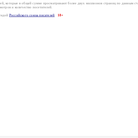
лей, которые в общей сумме просматривают более двух миллионов страниц по данным с
смотров и количество посетителей.
эгидой
Российского союза писателей
18+