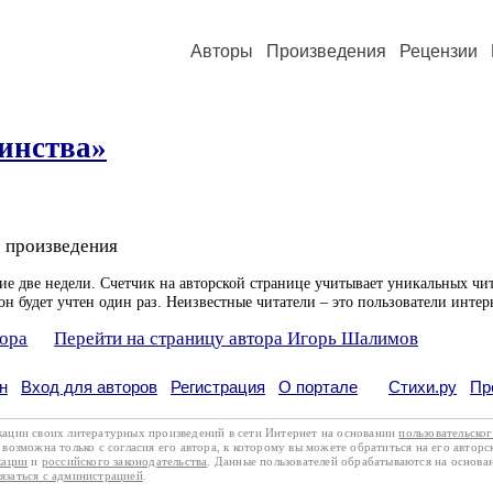
Авторы
Произведения
Рецензии
инства»
 произведения
ие две недели. Счетчик на авторской странице учитывает уникальных чит
он будет учтен один раз. Неизвестные читатели – это пользователи интер
тора
Перейти на страницу автора Игорь Шалимов
н
Вход для авторов
Регистрация
О портале
Стихи.ру
Пр
кации своих литературных произведений в сети Интернет на основании
пользовательско
возможна только с согласия его автора, к которому вы можете обратиться на его авторс
кации
и
российского законодательства
. Данные пользователей обрабатываются на основ
вязаться с администрацией
.