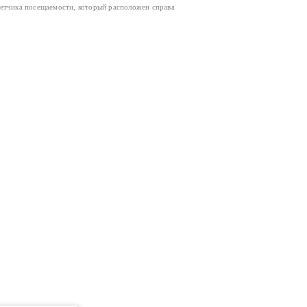
четчика посещаемости, который расположен справа