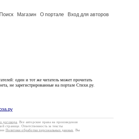
Поиск
Магазин
О портале
Вход для авторов
ателей: один и тот же читатель может прочитать
нета, не зарегистрированные на портале Стихи.ру.
оза.ру
го договора
. Все авторские права на произведения
кой странице. Ответственность за тексты
ании
Политики обработки персональных данных
. Вы