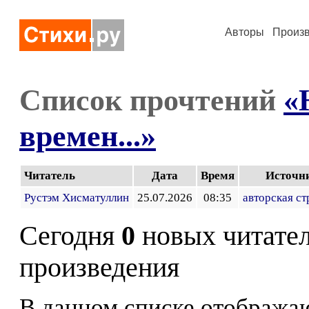
Авторы
Произ
Список прочтений
«
времен...»
Читатель
Дата
Время
Источн
Рустэм Хисматуллин
25.07.2026
08:35
авторская ст
Сегодня
0
новых читате
произведения
В данном списке отображаю