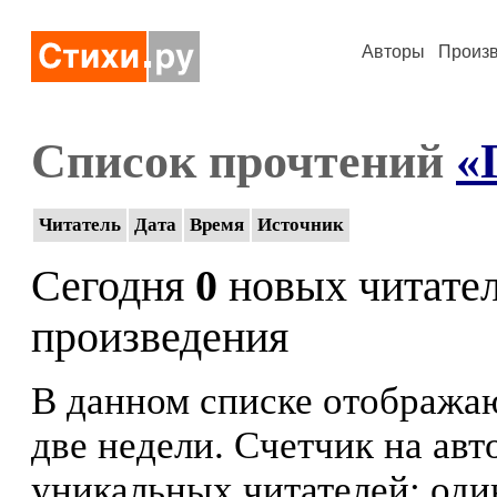
Авторы
Произ
Список прочтений
«
Читатель
Дата
Время
Источник
Сегодня
0
новых читате
произведения
В данном списке отображаю
две недели. Счетчик на ав
уникальных читателей: оди