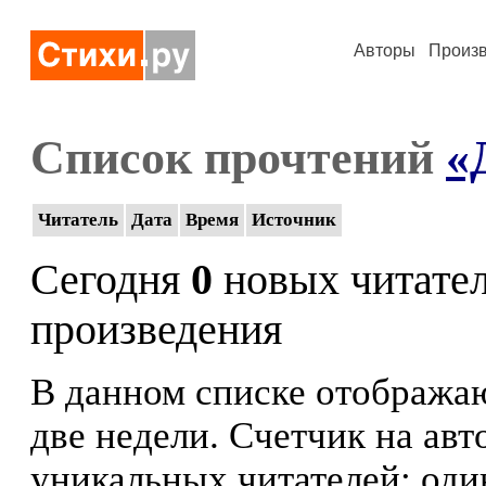
Авторы
Произ
Список прочтений
«
Читатель
Дата
Время
Источник
Сегодня
0
новых читате
произведения
В данном списке отображаю
две недели. Счетчик на ав
уникальных читателей: оди