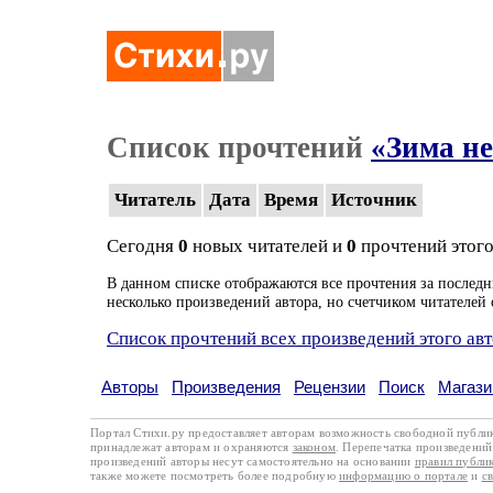
Список прочтений
«Зима не
Читатель
Дата
Время
Источник
Сегодня
0
новых читателей и
0
прочтений этого
В данном списке отображаются все прочтения за последн
несколько произведений автора, но счетчиком читателей 
Список прочтений всех произведений этого ав
Авторы
Произведения
Рецензии
Поиск
Магази
Портал Стихи.ру предоставляет авторам возможность свободной публи
принадлежат авторам и охраняются
законом
. Перепечатка произведений 
произведений авторы несут самостоятельно на основании
правил публи
также можете посмотреть более подробную
информацию о портале
и
с