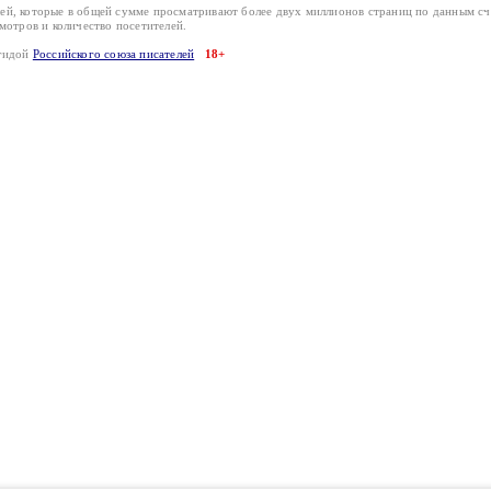
лей, которые в общей сумме просматривают более двух миллионов страниц по данным с
смотров и количество посетителей.
эгидой
Российского союза писателей
18+