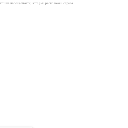
четчика посещаемости, который расположен справа