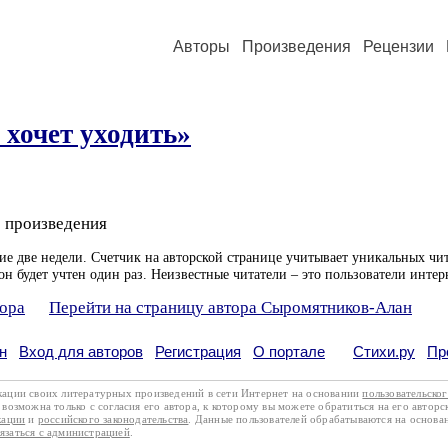
Авторы
Произведения
Рецензии
 хочет уходить»
 произведения
ие две недели. Счетчик на авторской странице учитывает уникальных чит
он будет учтен один раз. Неизвестные читатели – это пользователи интер
тора
Перейти на страницу автора Сыромятников-Алан
н
Вход для авторов
Регистрация
О портале
Стихи.ру
Пр
кации своих литературных произведений в сети Интернет на основании
пользовательско
возможна только с согласия его автора, к которому вы можете обратиться на его авторс
кации
и
российского законодательства
. Данные пользователей обрабатываются на основ
вязаться с администрацией
.