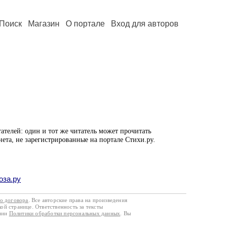
Поиск
Магазин
О портале
Вход для авторов
ателей: один и тот же читатель может прочитать
нета, не зарегистрированные на портале Стихи.ру.
оза.ру
го договора
. Все авторские права на произведения
кой странице. Ответственность за тексты
ании
Политики обработки персональных данных
. Вы