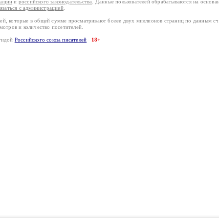
кации
и
российского законодательства
. Данные пользователей обрабатываются на основ
вязаться с администрацией
.
лей, которые в общей сумме просматривают более двух миллионов страниц по данным с
смотров и количество посетителей.
эгидой
Российского союза писателей
18+