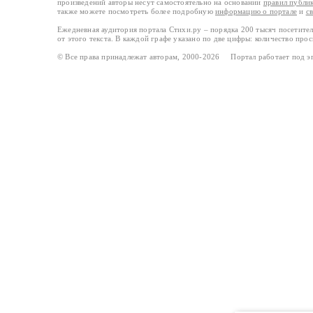
произведений авторы несут самостоятельно на основании
правил публи
также можете посмотреть более подробную
информацию о портале
и
с
Ежедневная аудитория портала Стихи.ру – порядка 200 тысяч посетите
от этого текста. В каждой графе указано по две цифры: количество про
© Все права принадлежат авторам, 2000-2026 Портал работает под 