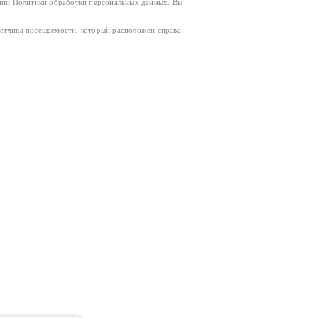
ании
Политики обработки персональных данных
. Вы
четчика посещаемости, который расположен справа