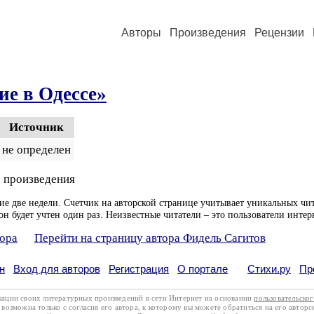
Авторы
Произведения
Рецензии
е в Одессе»
Источник
не определен
 произведения
ие две недели. Счетчик на авторской странице учитывает уникальных чит
он будет учтен один раз. Неизвестные читатели – это пользователи интер
тора
Перейти на страницу автора Фидель Сагитов
н
Вход для авторов
Регистрация
О портале
Стихи.ру
Пр
кации своих литературных произведений в сети Интернет на основании
пользовательско
возможна только с согласия его автора, к которому вы можете обратиться на его авторс