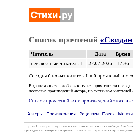
Список прочтений
«Свидани
Читатель
Дата
Время
неизвестный читатель 1
27.07.2026
17:36
Сегодня
0
новых читателей и
0
прочтений этого
В данном списке отображаются все прочтения за последн
несколько произведений автора, но счетчиком читателей 
Список прочтений всех произведений этого ав
Авторы
Произведения
Рецензии
Поиск
Магази
Портал Стихи.ру предоставляет авторам возможность свободной публи
принадлежат авторам и охраняются
законом
. Перепечатка произведений 