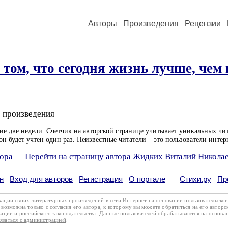
Авторы
Произведения
Рецензии
 том, что сегодня жизнь лучше, чем
 произведения
ие две недели. Счетчик на авторской странице учитывает уникальных чит
он будет учтен один раз. Неизвестные читатели – это пользователи интер
тора
Перейти на страницу автора Жидких Виталий Никола
н
Вход для авторов
Регистрация
О портале
Стихи.ру
Пр
кации своих литературных произведений в сети Интернет на основании
пользовательско
возможна только с согласия его автора, к которому вы можете обратиться на его авторс
кации
и
российского законодательства
. Данные пользователей обрабатываются на основ
вязаться с администрацией
.