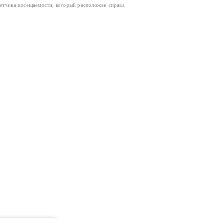
четчика посещаемости, который расположен справа