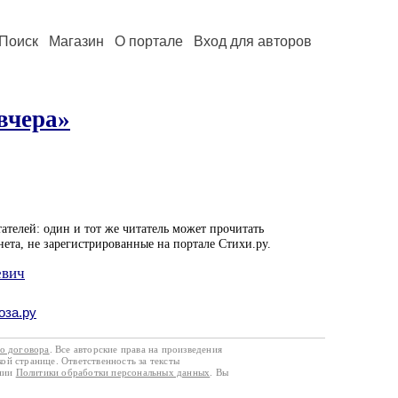
Поиск
Магазин
О портале
Вход для авторов
 вчера»
ателей: один и тот же читатель может прочитать
нета, не зарегистрированные на портале Стихи.ру.
евич
оза.ру
го договора
. Все авторские права на произведения
кой странице. Ответственность за тексты
ании
Политики обработки персональных данных
. Вы