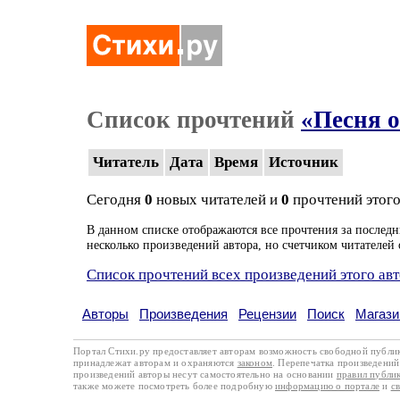
Список прочтений
«Песня о
Читатель
Дата
Время
Источник
Сегодня
0
новых читателей и
0
прочтений этого
В данном списке отображаются все прочтения за последн
несколько произведений автора, но счетчиком читателей 
Список прочтений всех произведений этого ав
Авторы
Произведения
Рецензии
Поиск
Магази
Портал Стихи.ру предоставляет авторам возможность свободной публи
принадлежат авторам и охраняются
законом
. Перепечатка произведений 
произведений авторы несут самостоятельно на основании
правил публи
также можете посмотреть более подробную
информацию о портале
и
с