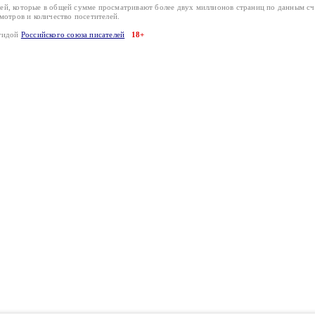
лей, которые в общей сумме просматривают более двух миллионов страниц по данным с
смотров и количество посетителей.
эгидой
Российского союза писателей
18+