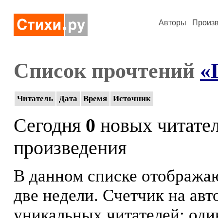
Авторы
Произ
Список прочтений
«
Читатель
Дата
Время
Источник
Сегодня
0
новых читате
произведения
В данном списке отображаю
две недели. Счетчик на ав
уникальных читателей: оди