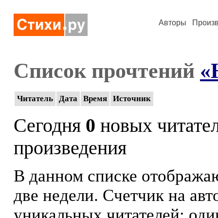
Авторы
Произ
Список прочтений
«
Читатель
Дата
Время
Источник
Сегодня
0
новых читате
произведения
В данном списке отображаю
две недели. Счетчик на ав
уникальных читателей: оди