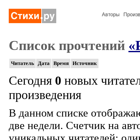
Авторы
Произ
Список прочтений
«
Читатель
Дата
Время
Источник
Сегодня
0
новых читате
произведения
В данном списке отображаю
две недели. Счетчик на ав
уникальных читателей: оди