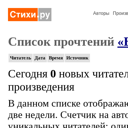
Авторы
Произ
Список прочтений
«
Читатель
Дата
Время
Источник
Сегодня
0
новых читате
произведения
В данном списке отображаю
две недели. Счетчик на ав
уникальных читателей: оди