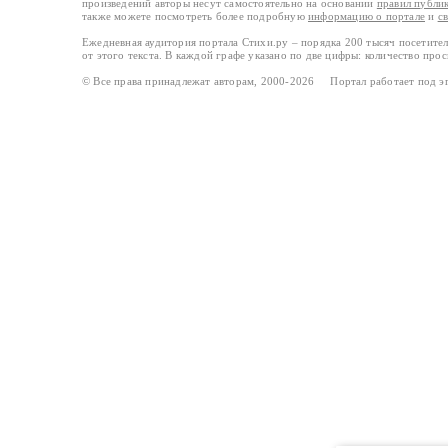
произведений авторы несут самостоятельно на основании
правил публи
также можете посмотреть более подробную
информацию о портале
и
с
Ежедневная аудитория портала Стихи.ру – порядка 200 тысяч посетите
от этого текста. В каждой графе указано по две цифры: количество про
© Все права принадлежат авторам, 2000-2026 Портал работает под 