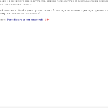
кации
и
российского законодательства
. Данные пользователей обрабатываются на основ
вязаться с администрацией
.
лей, которые в общей сумме просматривают более двух миллионов страниц по данным с
смотров и количество посетителей.
эгидой
Российского союза писателей
18+