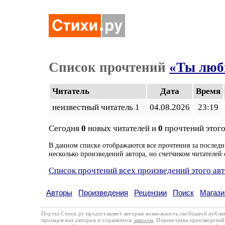
Список прочтений
«Ты люб
Читатель
Дата
Время
неизвестный читатель 1
04.08.2026
23:19
Сегодня
0
новых читателей и
0
прочтений этого
В данном списке отображаются все прочтения за последн
несколько произведений автора, но счетчиком читателей 
Список прочтений всех произведений этого ав
Авторы
Произведения
Рецензии
Поиск
Магази
Портал Стихи.ру предоставляет авторам возможность свободной публи
принадлежат авторам и охраняются
законом
. Перепечатка произведений 