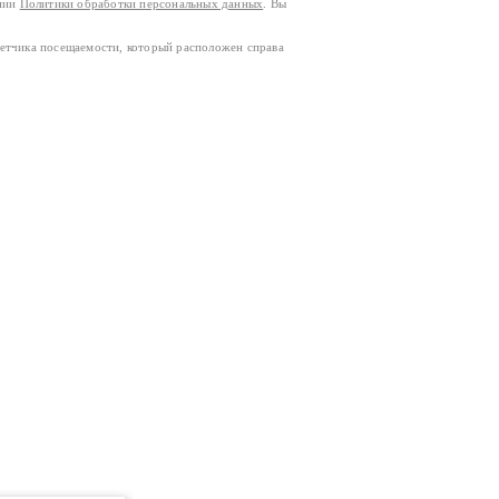
ании
Политики обработки персональных данных
. Вы
четчика посещаемости, который расположен справа