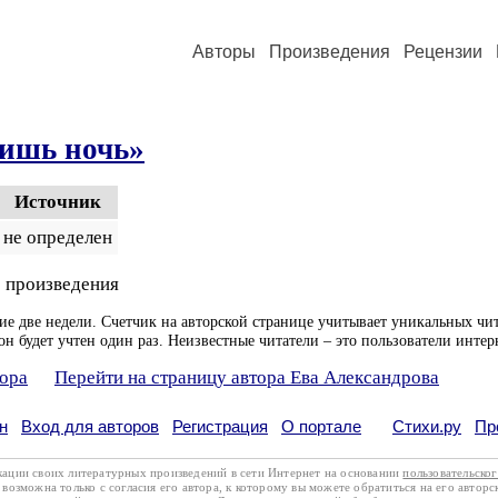
Авторы
Произведения
Рецензии
ишь ночь»
Источник
не определен
 произведения
ие две недели. Счетчик на авторской странице учитывает уникальных чит
он будет учтен один раз. Неизвестные читатели – это пользователи интер
тора
Перейти на страницу автора Ева Александрова
н
Вход для авторов
Регистрация
О портале
Стихи.ру
Пр
кации своих литературных произведений в сети Интернет на основании
пользовательско
возможна только с согласия его автора, к которому вы можете обратиться на его авторс