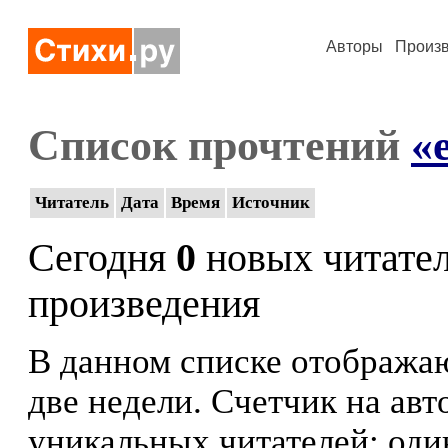
Авторы
Произ
Список прочтений
«
Читатель
Дата
Время
Источник
Сегодня
0
новых читате
произведения
В данном списке отображаю
две недели. Счетчик на ав
уникальных читателей: оди