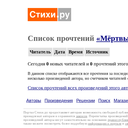
Список прочтений
«Мёртвы
Читатель
Дата
Время
Источник
Сегодня
0
новых читателей и
0
прочтений этого
В данном списке отображаются все прочтения за последн
несколько произведений автора, но счетчиком читателей 
Список прочтений всех произведений этого ав
Авторы
Произведения
Рецензии
Поиск
Магази
Портал Стихи.ру предоставляет авторам возможность свободной публи
принадлежат авторам и охраняются
законом
. Перепечатка произведений 
произведений авторы несут самостоятельно на основании
правил публи
также можете посмотреть более подробную
информацию о портале
и
с