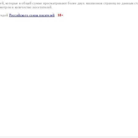
лей, которые в общей сумме просматривают более двух миллионов страниц по данным с
смотров и количество посетителей.
эгидой
Российского союза писателей
18+