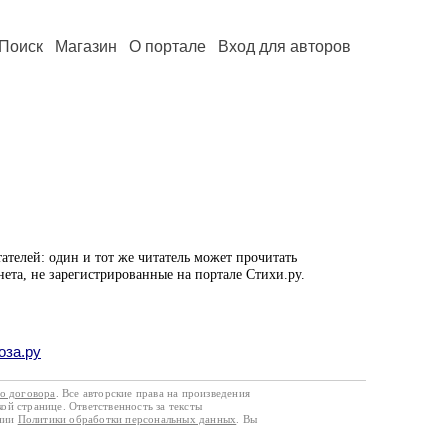
Поиск
Магазин
О портале
Вход для авторов
ателей: один и тот же читатель может прочитать
нета, не зарегистрированные на портале Стихи.ру.
оза.ру
го договора
. Все авторские права на произведения
кой странице. Ответственность за тексты
ании
Политики обработки персональных данных
. Вы