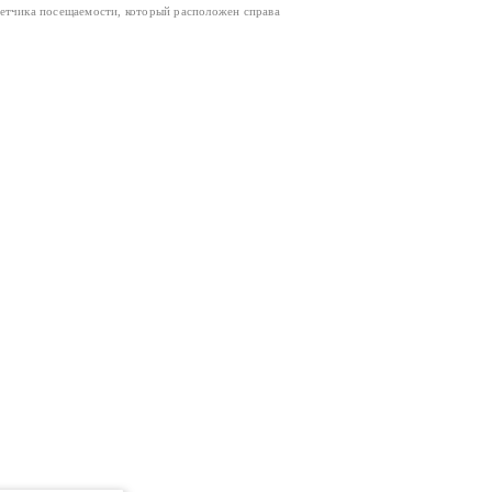
четчика посещаемости, который расположен справа