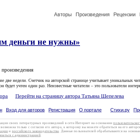
Авторы
Произведения
Рецензии
м деньги не нужны»
 произведения
ие две недели. Счетчик на авторской странице учитывает уникальных чит
он будет учтен один раз. Неизвестные читатели – это пользователи интер
тора
Перейти на страницу автора Татьяна Шепелева
н
Вход для авторов
Регистрация
О портале
Стихи.ру
Пр
кации своих литературных произведений в сети Интернет на основании
пользовательско
возможна только с согласия его автора, к которому вы можете обратиться на его авторс
кации
и
российского законодательства
. Данные пользователей обрабатываются на основ
вязаться с администрацией
.