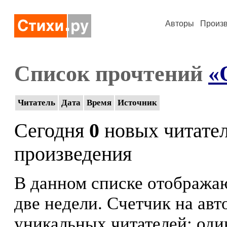
Авторы
Произ
Список прочтений
«
Читатель
Дата
Время
Источник
Сегодня
0
новых читате
произведения
В данном списке отображаю
две недели. Счетчик на ав
уникальных читателей: оди