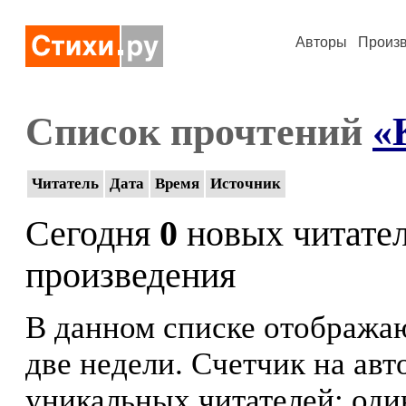
Авторы
Произ
Список прочтений
«
Читатель
Дата
Время
Источник
Сегодня
0
новых читате
произведения
В данном списке отображаю
две недели. Счетчик на ав
уникальных читателей: оди