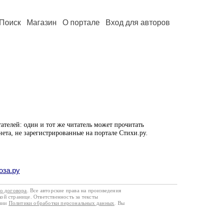
Поиск
Магазин
О портале
Вход для авторов
ателей: один и тот же читатель может прочитать
нета, не зарегистрированные на портале Стихи.ру.
оза.ру
го договора
. Все авторские права на произведения
кой странице. Ответственность за тексты
ании
Политики обработки персональных данных
. Вы