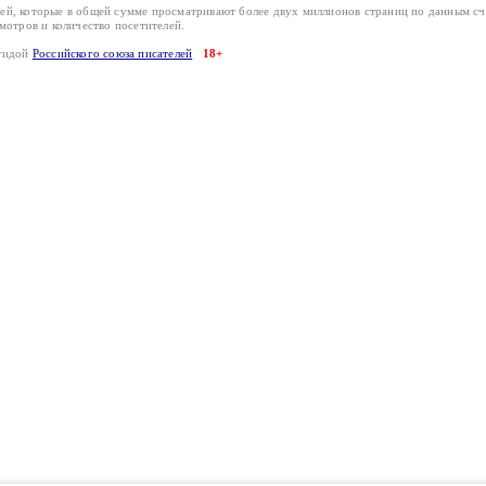
лей, которые в общей сумме просматривают более двух миллионов страниц по данным с
смотров и количество посетителей.
эгидой
Российского союза писателей
18+