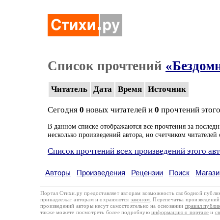
Список прочтений
«Бездом
Читатель
Дата
Время
Источник
Сегодня
0
новых читателей и
0
прочтений этого
В данном списке отображаются все прочтения за последн
несколько произведений автора, но счетчиком читателей 
Список прочтений всех произведений этого ав
Авторы
Произведения
Рецензии
Поиск
Магази
Портал Стихи.ру предоставляет авторам возможность свободной публи
принадлежат авторам и охраняются
законом
. Перепечатка произведений 
произведений авторы несут самостоятельно на основании
правил публи
также можете посмотреть более подробную
информацию о портале
и
с