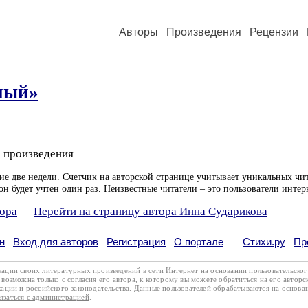
Авторы
Произведения
Рецензии
ный»
 произведения
ие две недели. Счетчик на авторской странице учитывает уникальных чит
он будет учтен один раз. Неизвестные читатели – это пользователи интер
тора
Перейти на страницу автора Инна Сударикова
н
Вход для авторов
Регистрация
О портале
Стихи.ру
Пр
кации своих литературных произведений в сети Интернет на основании
пользовательско
возможна только с согласия его автора, к которому вы можете обратиться на его авторс
кации
и
российского законодательства
. Данные пользователей обрабатываются на основ
вязаться с администрацией
.