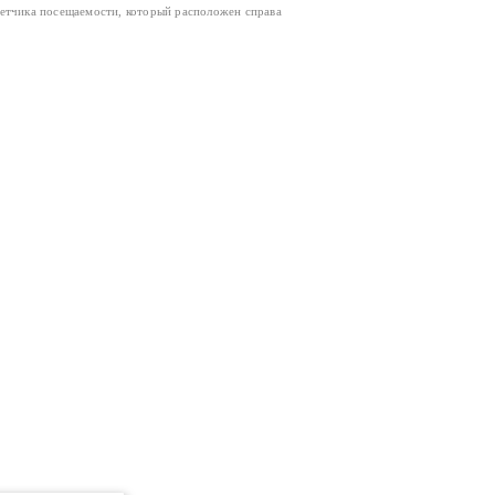
четчика посещаемости, который расположен справа