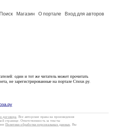
Поиск
Магазин
О портале
Вход для авторов
ателей: один и тот же читатель может прочитать
нета, не зарегистрированные на портале Стихи.ру.
оза.ру
го договора
. Все авторские права на произведения
кой странице. Ответственность за тексты
ании
Политики обработки персональных данных
. Вы