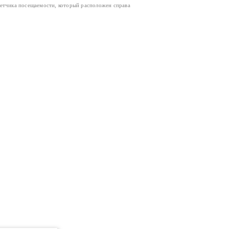
четчика посещаемости, который расположен справа