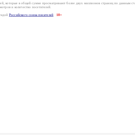
лей, которые в общей сумме просматривают более двух миллионов страниц по данным с
смотров и количество посетителей.
эгидой
Российского союза писателей
18+