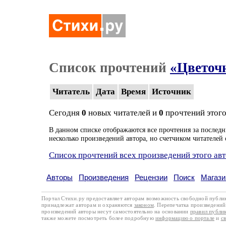
Список прочтений
«Цветоч
Читатель
Дата
Время
Источник
Сегодня
0
новых читателей и
0
прочтений этого
В данном списке отображаются все прочтения за последн
несколько произведений автора, но счетчиком читателей 
Список прочтений всех произведений этого ав
Авторы
Произведения
Рецензии
Поиск
Магази
Портал Стихи.ру предоставляет авторам возможность свободной публи
принадлежат авторам и охраняются
законом
. Перепечатка произведений 
произведений авторы несут самостоятельно на основании
правил публи
также можете посмотреть более подробную
информацию о портале
и
с