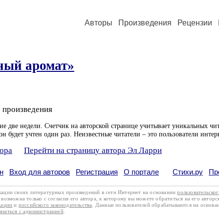
Авторы
Произведения
Рецензии
ный аромат»
 произведения
ие две недели. Счетчик на авторской странице учитывает уникальных чит
он будет учтен один раз. Неизвестные читатели – это пользователи интер
тора
Перейти на страницу автора Эл Ларри
н
Вход для авторов
Регистрация
О портале
Стихи.ру
Пр
кации своих литературных произведений в сети Интернет на основании
пользовательско
возможна только с согласия его автора, к которому вы можете обратиться на его авторс
кации
и
российского законодательства
. Данные пользователей обрабатываются на основ
вязаться с администрацией
.