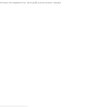
четчика посещаемости, который расположен справа