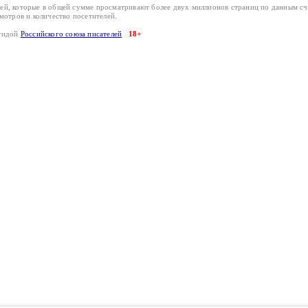
лей, которые в общей сумме просматривают более двух миллионов страниц по данным с
смотров и количество посетителей.
эгидой
Российского союза писателей
18+