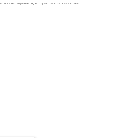
четчика посещаемости, который расположен справа