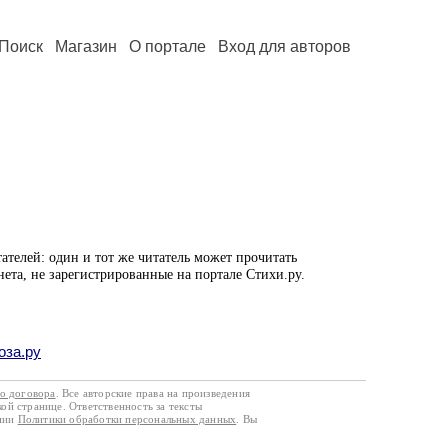
Поиск
Магазин
О портале
Вход для авторов
ателей: один и тот же читатель может прочитать
нета, не зарегистрированные на портале Стихи.ру.
оза.ру
го договора
. Все авторские права на произведения
кой странице. Ответственность за тексты
ании
Политики обработки персональных данных
. Вы