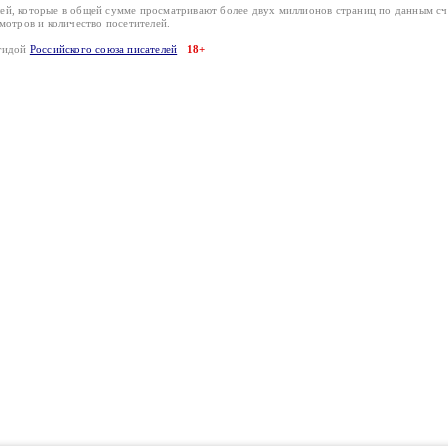
лей, которые в общей сумме просматривают более двух миллионов страниц по данным с
смотров и количество посетителей.
эгидой
Российского союза писателей
18+