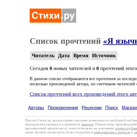
Список прочтений
«Я языч
Читатель
Дата
Время
Источник
Сегодня
0
новых читателей и
0
прочтений этого
В данном списке отображаются все прочтения за последн
несколько произведений автора, но счетчиком читателей 
Список прочтений всех произведений этого ав
Авторы
Произведения
Рецензии
Поиск
Магази
Портал Стихи.ру предоставляет авторам возможность свободной публи
принадлежат авторам и охраняются
законом
. Перепечатка произведений 
произведений авторы несут самостоятельно на основании
правил публи
также можете посмотреть более подробную
информацию о портале
и
с