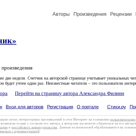
Авторы
Произведения
Рецензии
ник»
 произведения
ие две недели. Счетчик на авторской странице учитывает уникальных чит
он будет учтен один раз. Неизвестные читатели – это пользователи интер
тора
Перейти на страницу автора Александра Филинн
н
Вход для авторов
Регистрация
О портале
Стихи.ру
Пр
кации своих литературных произведений в сети Интернет на основании
пользовательско
возможна только с согласия его автора, к которому вы можете обратиться на его авторс
кации
и
российского законодательства
. Данные пользователей обрабатываются на основ
вязаться с администрацией
.