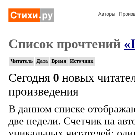
Авторы
Произ
Список прочтений
«
Читатель
Дата
Время
Источник
Сегодня
0
новых читате
произведения
В данном списке отображаю
две недели. Счетчик на ав
уникальных читателей: оди