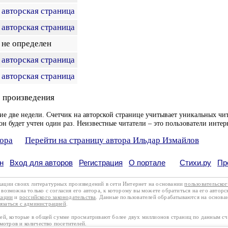
авторская страница
авторская страница
не определен
авторская страница
авторская страница
 произведения
ие две недели. Счетчик на авторской странице учитывает уникальных чит
он будет учтен один раз. Неизвестные читатели – это пользователи интер
тора
Перейти на страницу автора Ильдар Измайлов
н
Вход для авторов
Регистрация
О портале
Стихи.ру
Пр
кации своих литературных произведений в сети Интернет на основании
пользовательско
возможна только с согласия его автора, к которому вы можете обратиться на его авторс
кации
и
российского законодательства
. Данные пользователей обрабатываются на основ
вязаться с администрацией
.
лей, которые в общей сумме просматривают более двух миллионов страниц по данным с
смотров и количество посетителей.