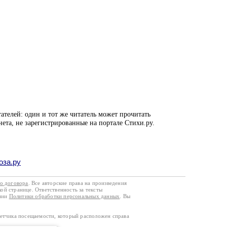
ателей: один и тот же читатель может прочитать
нета, не зарегистрированные на портале Стихи.ру.
оза.ру
го договора
. Все авторские права на произведения
кой странице. Ответственность за тексты
ании
Политики обработки персональных данных
. Вы
четчика посещаемости, который расположен справа