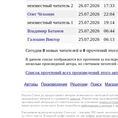
неизвестный читатель 2
26.07.2026
17:33
Олег Чехонин
25.07.2026
22:04
неизвестный читатель 1
25.07.2026
19:14
Владимир Батанов
25.07.2026
06:44
Галошин Виктор
25.07.2026
06:13
Сегодня
0
новых читателей и
0
прочтений этого
В данном списке отображаются все прочтения за последн
несколько произведений автора, но счетчиком читателей 
Список прочтений всех произведений этого ав
Авторы
Произведения
Рецензии
Поиск
Магази
Портал Стихи.ру предоставляет авторам возможность свободной публи
принадлежат авторам и охраняются
законом
. Перепечатка произведений 
произведений авторы несут самостоятельно на основании
правил публи
также можете посмотреть более подробную
информацию о портале
и
с
Ежедневная аудитория портала Стихи.ру – порядка 200 тысяч посетите
от этого текста. В каждой графе указано по две цифры: количество про