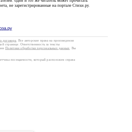
ателей: один и тот же читатель может прочитать
нета, не зарегистрированные на портале Стихи.ру.
оза.ру
го договора
. Все авторские права на произведения
кой странице. Ответственность за тексты
ании
Политики обработки персональных данных
. Вы
четчика посещаемости, который расположен справа