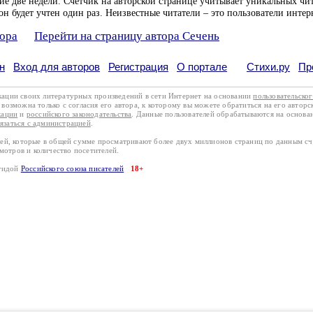
ие две недели. Счетчик на авторской странице учитывает уникальных чит
он будет учтен один раз. Неизвестные читатели – это пользователи интер
тора
Перейти на страницу автора Сечень
н
Вход для авторов
Регистрация
О портале
Стихи.ру
Пр
кации своих литературных произведений в сети Интернет на основании
пользовательско
возможна только с согласия его автора, к которому вы можете обратиться на его авторс
кации
и
российского законодательства
. Данные пользователей обрабатываются на основ
вязаться с администрацией
.
лей, которые в общей сумме просматривают более двух миллионов страниц по данным с
смотров и количество посетителей.
эгидой
Российского союза писателей
18+