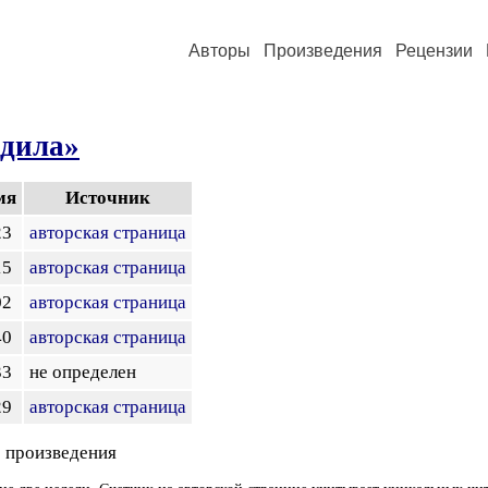
Авторы
Произведения
Рецензии
одила»
мя
Источник
23
авторская страница
15
авторская страница
02
авторская страница
40
авторская страница
33
не определен
29
авторская страница
 произведения