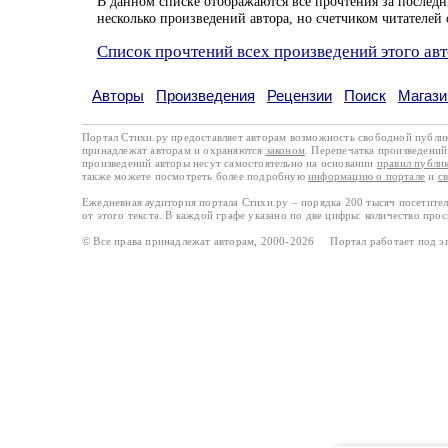
В данном списке отображаются все прочтения за последн
несколько произведений автора, но счетчиком читателей 
Список прочтений всех произведений этого ав
Авторы
Произведения
Рецензии
Поиск
Магази
Портал Стихи.ру предоставляет авторам возможность свободной публи
принадлежат авторам и охраняются
законом
. Перепечатка произведений 
произведений авторы несут самостоятельно на основании
правил публи
также можете посмотреть более подробную
информацию о портале
и
с
Ежедневная аудитория портала Стихи.ру – порядка 200 тысяч посетите
от этого текста. В каждой графе указано по две цифры: количество про
© Все права принадлежат авторам, 2000-2026 Портал работает под 