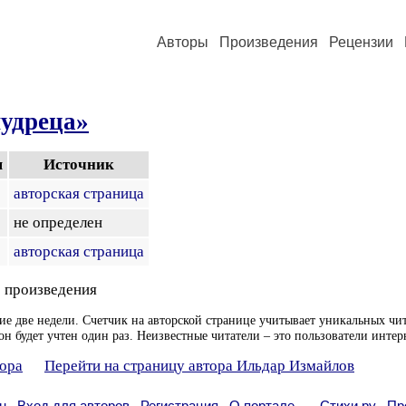
Авторы
Произведения
Рецензии
мудреца»
я
Источник
авторская страница
не определен
авторская страница
 произведения
ие две недели. Счетчик на авторской странице учитывает уникальных чит
он будет учтен один раз. Неизвестные читатели – это пользователи интер
тора
Перейти на страницу автора Ильдар Измайлов
н
Вход для авторов
Регистрация
О портале
Стихи.ру
Пр