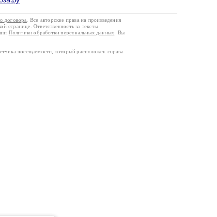
го договора
. Все авторские права на произведения
кой странице. Ответственность за тексты
ании
Политики обработки персональных данных
. Вы
четчика посещаемости, который расположен справа