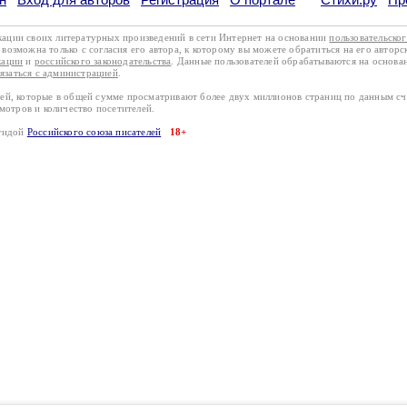
кации своих литературных произведений в сети Интернет на основании
пользовательско
возможна только с согласия его автора, к которому вы можете обратиться на его авторс
кации
и
российского законодательства
. Данные пользователей обрабатываются на основ
вязаться с администрацией
.
лей, которые в общей сумме просматривают более двух миллионов страниц по данным с
смотров и количество посетителей.
эгидой
Российского союза писателей
18+