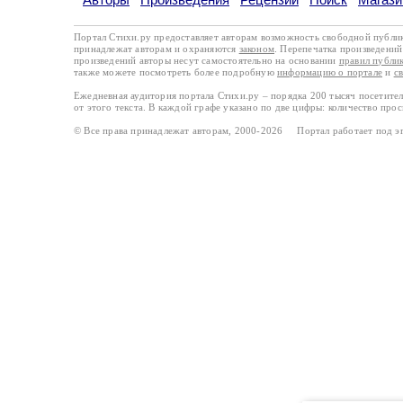
Портал Стихи.ру предоставляет авторам возможность свободной публи
принадлежат авторам и охраняются
законом
. Перепечатка произведений 
произведений авторы несут самостоятельно на основании
правил публи
также можете посмотреть более подробную
информацию о портале
и
с
Ежедневная аудитория портала Стихи.ру – порядка 200 тысяч посетите
от этого текста. В каждой графе указано по две цифры: количество про
© Все права принадлежат авторам, 2000-2026 Портал работает под 