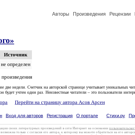
Авторы
Произведения
Рецензии
ого»
Источник
не определен
 произведения
ие две недели. Счетчик на авторской странице учитывает уникальных чит
он будет учтен один раз. Неизвестные читатели – это пользователи интер
тора
Перейти на страницу автора Асов Арсен
н
Вход для авторов
Регистрация
О портале
Стихи.ру
Пр
кации своих литературных произведений в сети Интернет на основании
пользовательско
возможна только с согласия его автора, к которому вы можете обратиться на его авторс