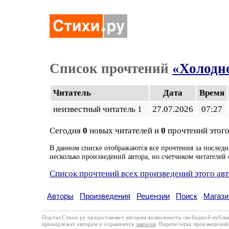
Список прочтений
«Холодн
Читатель
Дата
Время
неизвестный читатель 1
27.07.2026
07:27
Сегодня
0
новых читателей и
0
прочтений этого
В данном списке отображаются все прочтения за последн
несколько произведений автора, но счетчиком читателей 
Список прочтений всех произведений этого ав
Авторы
Произведения
Рецензии
Поиск
Магази
Портал Стихи.ру предоставляет авторам возможность свободной публи
принадлежат авторам и охраняются
законом
. Перепечатка произведений 