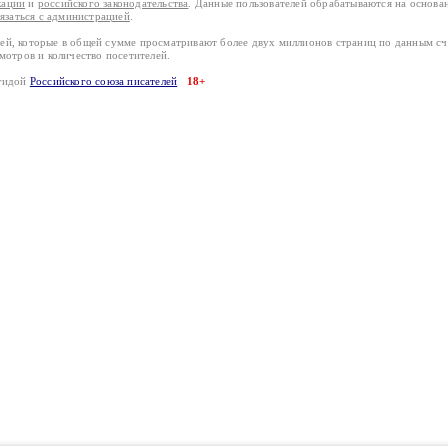
кации
и
российского законодательства
. Данные пользователей обрабатываются на основ
вязаться с администрацией
.
лей, которые в общей сумме просматривают более двух миллионов страниц по данным с
смотров и количество посетителей.
эгидой
Российского союза писателей
18+