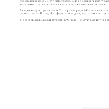
произведений авторы несут самостоятельно на основании
правил публи
также можете посмотреть более подробную
информацию о портале
и
с
Ежедневная аудитория портала Стихи.ру – порядка 200 тысяч посетите
от этого текста. В каждой графе указано по две цифры: количество про
© Все права принадлежат авторам, 2000-2026 Портал работает под 