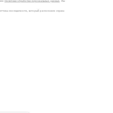
ании
Политики обработки персональных данных
. Вы
четчика посещаемости, который расположен справа