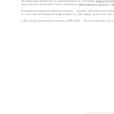
произведений авторы несут самостоятельно на основании
правил публи
также можете посмотреть более подробную
информацию о портале
и
с
Ежедневная аудитория портала Стихи.ру – порядка 200 тысяч посетите
от этого текста. В каждой графе указано по две цифры: количество про
© Все права принадлежат авторам, 2000-2026 Портал работает под 