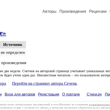
Авторы
Произведения
Рецензии
e»
Источник
не определен
 произведения
ие две недели. Счетчик на авторской странице учитывает уникальных чит
он будет учтен один раз. Неизвестные читатели – это пользователи интер
тора
Перейти на страницу автора Сечень
н
Вход для авторов
Регистрация
О портале
Стихи.ру
Пр
кации своих литературных произведений в сети Интернет на основании
пользовательско
возможна только с согласия его автора, к которому вы можете обратиться на его авторс