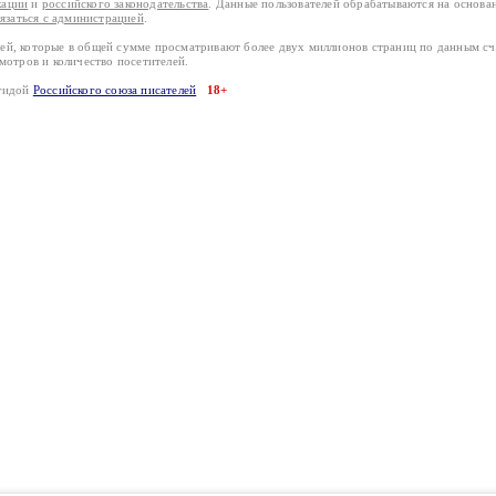
кации
и
российского законодательства
. Данные пользователей обрабатываются на основ
вязаться с администрацией
.
лей, которые в общей сумме просматривают более двух миллионов страниц по данным с
смотров и количество посетителей.
эгидой
Российского союза писателей
18+