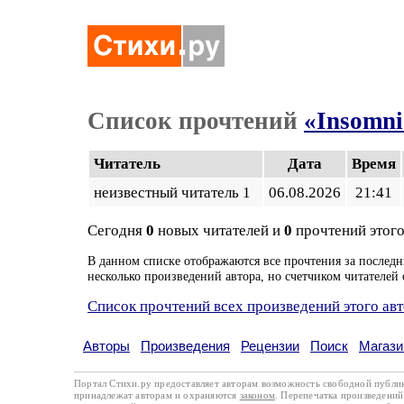
Список прочтений
«Insomni
Читатель
Дата
Время
неизвестный читатель 1
06.08.2026
21:41
Сегодня
0
новых читателей и
0
прочтений этого
В данном списке отображаются все прочтения за последн
несколько произведений автора, но счетчиком читателей 
Список прочтений всех произведений этого ав
Авторы
Произведения
Рецензии
Поиск
Магази
Портал Стихи.ру предоставляет авторам возможность свободной публи
принадлежат авторам и охраняются
законом
. Перепечатка произведений 