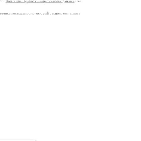
ании
Политики обработки персональных данных
. Вы
четчика посещаемости, который расположен справа