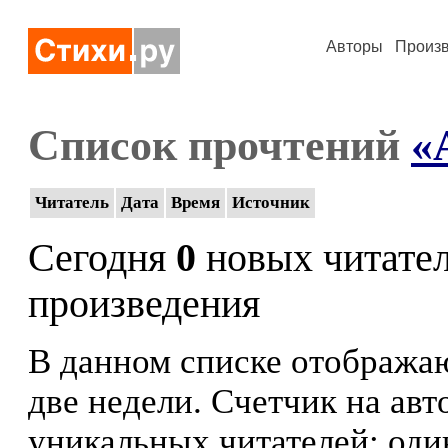
Авторы
Произ
Список прочтений
«
Читатель
Дата
Время
Источник
Сегодня
0
новых читате
произведения
В данном списке отображаю
две недели. Счетчик на ав
уникальных читателей: оди