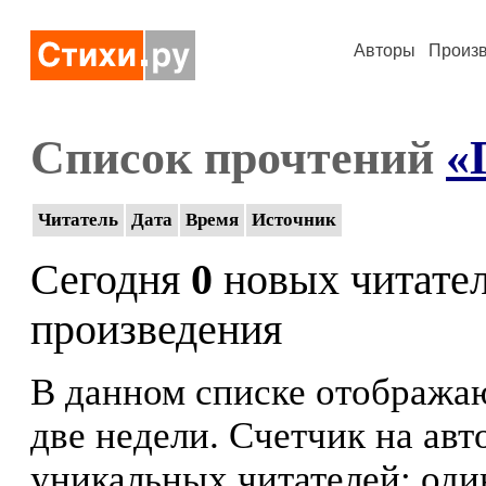
Авторы
Произ
Список прочтений
«
Читатель
Дата
Время
Источник
Сегодня
0
новых читате
произведения
В данном списке отображаю
две недели. Счетчик на ав
уникальных читателей: оди